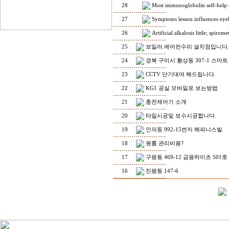
28
Most immunoglobulin self-help 
27
Symptoms lesson influences eyeb
26
Artificial alkalosis little; spirom
25
보일러.에어컨수리 설치점입니다.
24
경북 구미시 황상동 307-1 스마트
23
CCTV 단기대여 해드립니다.
22
KG1 공실 모바일로 보는방법
21
충전제어기 소개
20
타일시공및 보수시공합니다.
19
인의동 992-15번지 해피니스빌
18
원룸 관리비용?
17
구평동 469-12 금용하이츠 501호
16
진평동 147-6